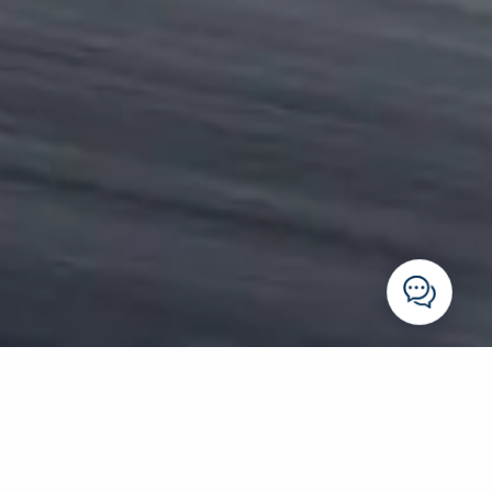
Kwaliteit door ervaring
We zijn een familiebedrijf dat zijn klanten steeds